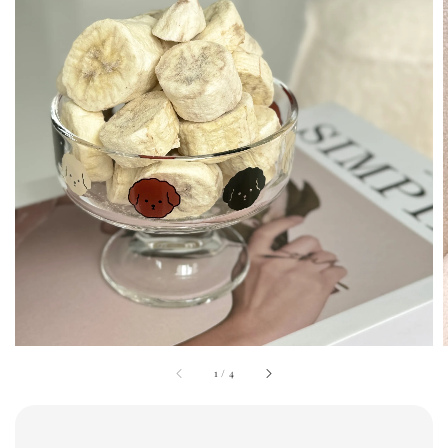
1
/
4