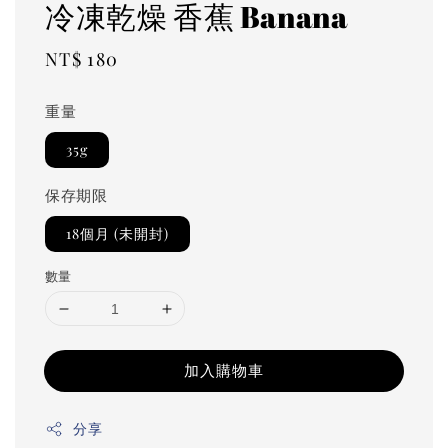
冷凍乾燥 香蕉 Banana
Regular
NT$ 180
price
重量
35g
保存期限
18個月 (未開封)
數量
加入購物車
分享