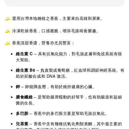
選用台灣本地種植之香蕉，主要來自高雄和屏東。
冷凍乾燥香蕉，口感脆脆，增添毛孩啃食樂趣。
香蕉清甜香濃，營養亦尤其豐富：
維生素 C
– 具有抗氧化能力，對毛孩皮膚和免疫系統有很
大幫助。
維生素 B6
– 負責製成葡萄糖，紅血球和調節神經系統。有
助於菸酸合成和 DNA 激活。
鉀
– 鉀能降血壓，有助於維持健康的心臟。
膳食纖維
– 是幫助腸胃蠕動的好幫手，也有助腸道有益細
菌的生長。
多巴胺
– 香蕉中的多巴胺主要是幫助毛孩抗氧化。
兒茶素
– 香蕉中含有幾種抗氧化劑類黃酮，其中最主要的