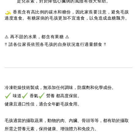
是兒茶素，對於降低心臟病的風險有很大幫助。
香蕉含有高比例的碳水和糖份，因此家長要注意，避免毛孩
過度進食。有糖尿病的毛孩更加不宜進食，以免造成血糖飄升。
⚠️ 再不甜的水果，都含有果糖 ⚠️
‼️
請各位家長依照各毛孩的自身狀況進行適量餵食
‼️
冷凍乾燥技術製成，
無添加任何調味，防腐劑和化學成份。
味道
香氣
營養 都高度保留。
健康且適口性佳，適合全年齡毛孩食用。
毛孩適當的攝取蔬果，動物的肉、內臟、骨頭等等，都有助於攝取
所需之營養元素，保持健康、增強體力和免疫力。