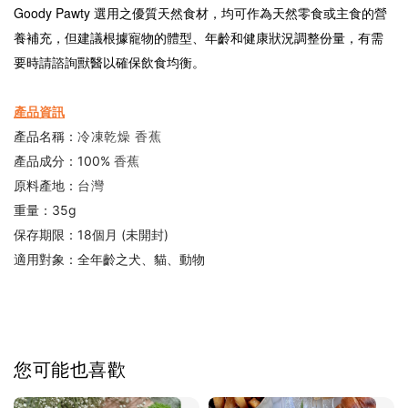
Goody Pawty
選用之優質天然食材，均可作為天然零食或主食的營
養補充，但建議根據寵物的體型、年齡和健康狀況調整份量，有需
要時請諮詢獸醫以確保飲食均衡。
產品資訊
香蕉
冷凍乾燥
產品名稱：
香蕉
產品成分：100%
台灣
原料產地：
重量：35g
保存期限：18個月 (未開封)
適用對象：全年齡之犬、貓、動物
您可能也喜歡