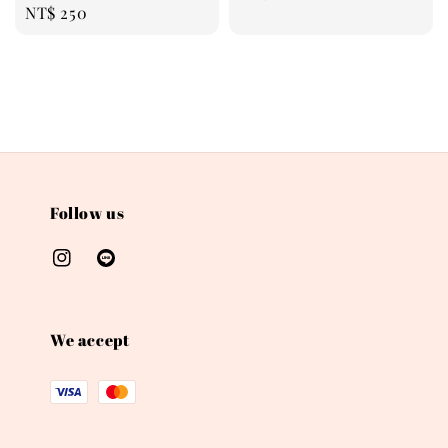
Regular
NT$ 250
price
price
Follow us
We accept