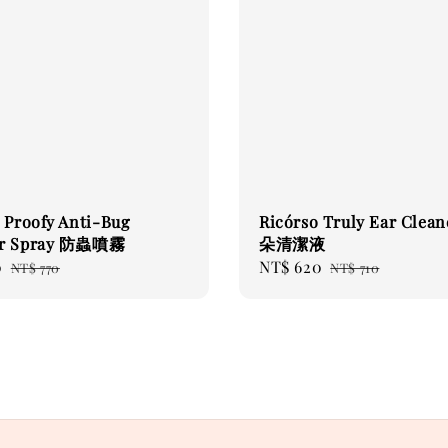
 Proofy Anti-Bug
Ricórso Truly Ear Clea
or Spray 防蟲噴霧
朵清潔液
0
Regular
Sale
NT$ 620
Regular
NT$ 770
NT$ 710
price
price
price