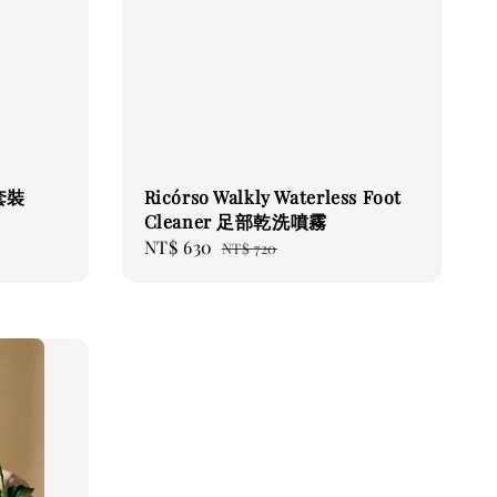
行套裝
Ricórso Walkly Waterless Foot
Cleaner 足部乾洗噴霧
Sale
NT$ 630
Regular
NT$ 720
price
price