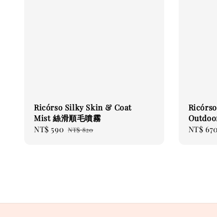
Ricórso Silky Skin & Coat
Ricórso
Mist 絲滑順毛噴霧
Outdo
Sale
NT$ 590
Regular
Sale
NT$ 67
NT$ 820
price
price
price