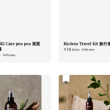
KI Care poo poo 屁屁
Ricórso Travel Kit 旅
霧
Sale
NT$ 600
Regular
NT$ 680
0
Regular
price
price
NT$ 480
price
優惠
售完