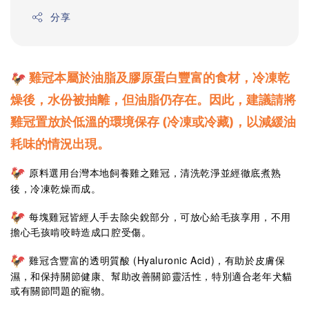
分享
雞冠本屬於油脂及膠原蛋白豐富的食材，冷凍乾
燥後，水份被抽離，但油脂仍存在。因此，建議
請將
雞冠
置放於低溫的環境保存 (冷凍或冷藏)，以減緩油
耗味的情況出現。
原料選用台灣本地飼養雞之雞冠，清洗乾淨並經徹底煮熟
後，冷凍乾燥而成。
每塊雞冠皆經人手去除尖銳部分，可放心給毛孩享用，不用
擔心毛孩啃咬時造成口腔受傷。
雞冠含豐富的透明質酸 (Hyaluronic Acid)，有助於皮膚保
濕，和保持關節健康、幫助改善關節靈活性，特別適合老年犬貓
或有關節問題的寵物。