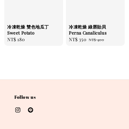
冷凍乾燥 雙色地瓜丁
冷凍乾燥 綠唇貽貝
Sweet Potato
Perna Canaliculus
Regular
NT$ 180
Sale
NT$ 350
Regular
NT$ 400
price
price
price
Follow us