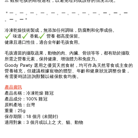
⚠️
觀察毛孩的啃咬過程，以避免噎到或誤吞的情況出現。
ー 。ー 。ー
＊ー 。ー 。ー 。ー 。ー 。ー 。ー 。ー 。ー 。
。ー 。
ー
＊
冷凍乾燥技術製成，
無添加任何調味，防腐劑和化學成份。
味道
香氣
營養 都高度保留。
健康且適口性佳，適合全年齡毛孩食用。
毛孩適當的攝取蔬果，動物的肉、內臟、骨頭等等，都有助於攝取
所需之營養元素，保持健康、增強體力和免疫力。
Goody Pawty
選用之優質天然食材，均可作為天然零食或主食的
營養補充，但建議根據寵物的體型、年齡和健康狀況調整份量，
有需要時請諮詢獸醫以確保飲食均衡。
產品資訊
產品名稱：冷凍乾燥
雞冠
產品成分：100%
雞冠
原料產地：
台灣
重量：25g
保存期限：18 個月 (未開封)
適用對象：3 個月或以上之 犬、貓、動物