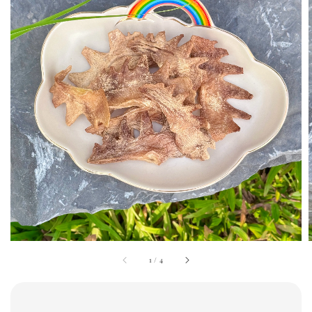
1
/
4