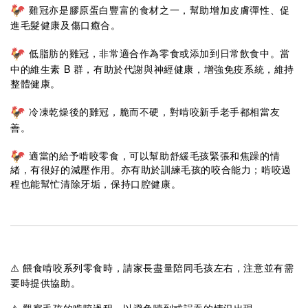
雞冠亦是膠原蛋白豐富的食材之一，幫助增加皮膚彈性、促
進毛髮健康及傷口癒合。
低脂肪的雞冠，非常適合作為零食或添加到日常飲食中。當
中的維生素 B 群，有助於代謝與神經健康，增強免疫系統，維持
整體健康。
冷凍乾燥後的雞冠，脆而不硬，對啃咬新手老手都相當友
善。
適當的給予啃咬零食，可以幫助舒緩毛孩緊張和焦躁的情
緒，有很好的減壓作用。亦有助於訓練毛孩的咬合能力；啃咬過
程也能幫忙清除牙垢，保持口腔健康。
⚠️
餵食啃咬系列零食時，請家長盡量陪同毛孩左右，注意並有需
要時提供協助。