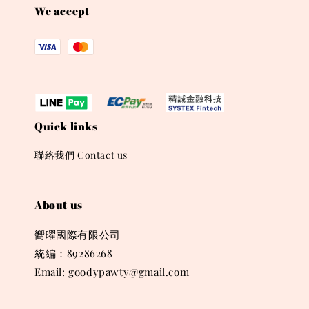
We accept
Quick links
聯絡我們 Contact us
About us
嚮曜國際有限公司
統編：89286268
Email: goodypawty@gmail.com