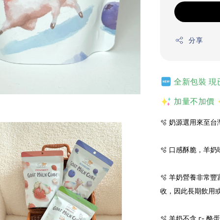
分享
全新包裝 現
加量不加價
🫧
奶源選用來至台灣擁
🫧 口感酥脆，羊奶
🫧 羊奶營養非常
收，因此長期飲用
🫧 羊奶不含 г-