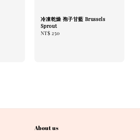
冷凍乾燥 孢子甘藍 Brussels
Sprout
Regular
NT$ 250
price
About us