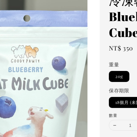
冷凍
Blue
Cub
Regular
NT$ 350
price
重量
20g
保存期限
18個月 (
數量