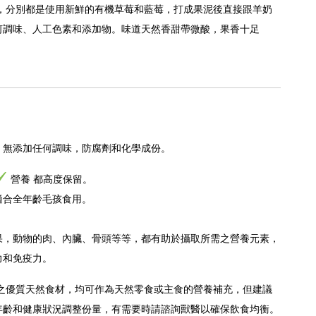
味，分別都是使用新鮮的有機草莓和藍莓，打成果泥後直接跟羊奶
何調味、人工色素和添加物。味道天然香甜帶微酸，果香十足
，
無添加任何調味，防腐劑和化學成份。
營養 都高度保留。
適合全年齡毛孩食用。
果，動物的肉、內臟、骨頭等等，都有助於攝取所需之營養元素，
力和免疫力。
之優質天然食材，均可作為天然零食或主食的營養補充，但建議
年齡和健康狀況調整份量，有需要時請諮詢獸醫以確保飲食均衡。