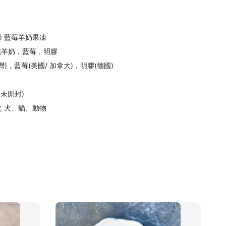
 藍莓羊奶果凍
純羊奶，
藍莓，
明膠
)，藍莓(美國/ 加拿大)，明膠(德國)
(未開封)
 犬、貓、動物