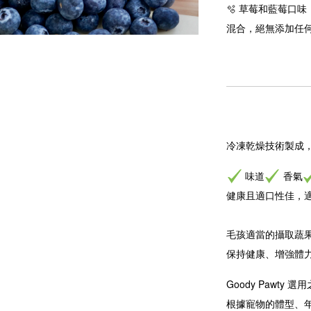
🫧 草莓和藍莓口
混合，絕無添加任
冷凍乾燥技術製成
味道
香氣
健康且適口性佳，
毛孩適當的攝取蔬
保持健康、增強體
Goody Pawty
選用
根據寵物的體型、