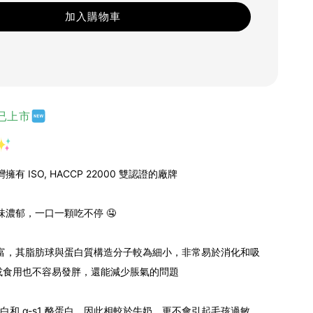
加入購物車
已上市
有 ISO, HACCP 22000 雙認證的廠牌
味濃郁，一口一顆吃不停 🤤
豐富，其脂肪球與蛋白質構造分子較為細小，非常易於消化和吸
或食用也不容易發胖，還能減少脹氣的問題
 酪蛋白和 α-s1 酪蛋白，因此相較於牛奶，更不會引起毛孩過敏