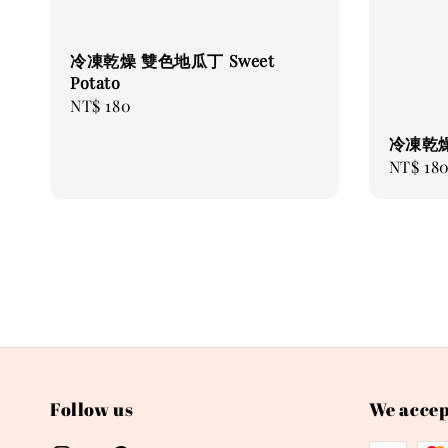
冷凍乾燥 雙色地瓜丁 Sweet
Potato
Regular
NT$ 180
price
冷凍乾燥
Regular
NT$ 18
price
Follow us
We accep