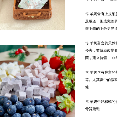
🫧 羊奶含有上皮細
及腸道，形成完整
讓毛孩的毛色更光
🫧 羊奶富含的天
侵害，並幫助改變
菌，建立抗體， 
🫧 羊奶含有豐富
等。尤其當中的腦
健
🫧 羊奶中鈣和磷
骨質疏鬆