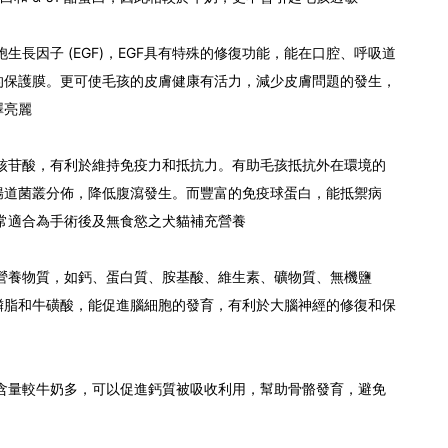
胞生長因子 (EGF)，EGF具有特殊的修復功能，能在口腔、呼吸道
的保護膜。更可使毛孩的皮膚健康有活力，減少皮膚問題的發生，
澤亮麗
然核苷酸，有利於維持免疫力和抵抗力。有助毛孩抵抗外在環境的
腸道菌叢分佈，降低腹瀉發生。而豐富的免疫球蛋白，能抵禦病
非常適合為手術後及無食慾之犬貓補充營養
的營養物質，如鈣、蛋白質、胺基酸、維生素、礦物質、無機鹽
磷脂和牛磺酸，能促進腦細胞的發育，有利於大腦神經的修復和保
的含量較牛奶多，可以促進鈣質被吸收利用，幫助骨骼發育，避免