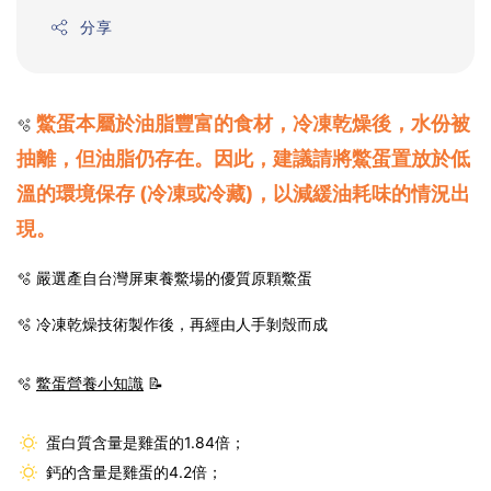
分享
鱉蛋本屬於油脂豐富的食材，冷凍乾燥後，水份被
🫧
抽離，但油脂仍存在。因此，建議
請將鱉蛋置放於低
溫的環境保存 (冷凍或冷藏)，以減緩油耗味的情況出
現。
🫧 嚴選產自台灣屏東養鱉場的優質原顆鱉蛋
🫧
冷凍乾燥技術製作後，再經由人手剝殼而成
🫧
鱉蛋營養小知識
📝
蛋白質含量是雞蛋的1.84倍；
鈣的含量是雞蛋的4.2倍；