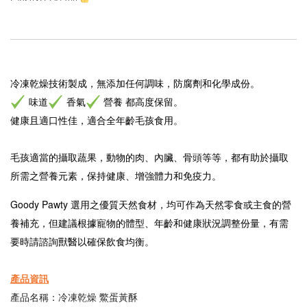
冷凍乾燥技術製成，
無添加任何調味，防腐劑和化學成份。
味道
香氣
營養 都高度保留。
健康且適口性佳，適合全年齡毛孩食用。
毛孩適當的攝取蔬果，動物的肉、內臟、骨頭等等，都有助於攝取
所需之營養元素，保持健康、增強體力和免疫力。
Goody Pawty
選用之優質天然食材，均可作為天然零食或主食的營
養補充，但建議根據寵物的體型、年齡和健康狀況調整份量，有需
要時請諮詢獸醫以確保飲食均衡。
產品資訊
產品名稱：冷凍乾燥 鱉蛋黃酥