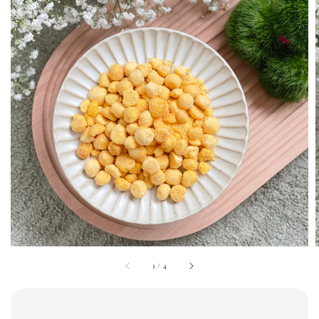
1
/
4