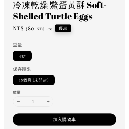
冷凍乾燥 鱉蛋黃酥 Soft-
Shelled Turtle Eggs
Sale
NT$ 380
Regular
優惠
NT$ 420
price
price
重量
45g
保存期限
18個月 (未開封)
數量
加入購物車