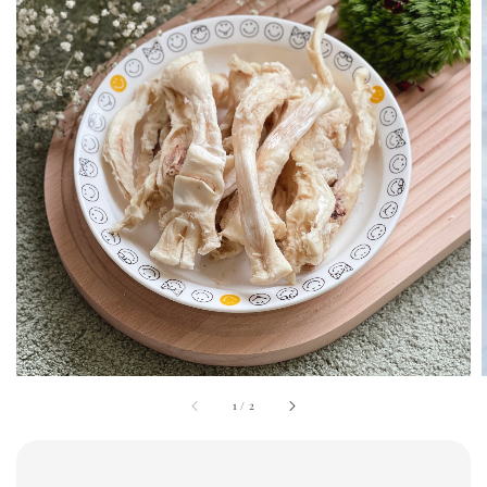
1
/
2