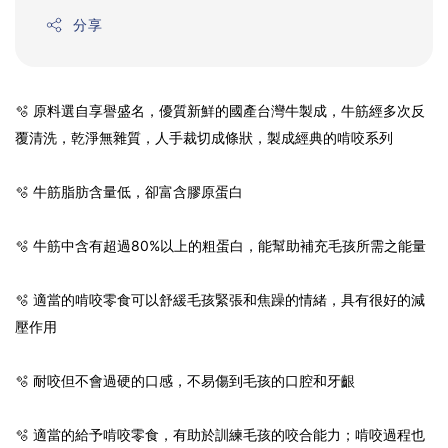
分享
🫧 原料選自享譽盛名，優質新鮮的國產台灣牛製成，牛筋經多次反
覆清洗，乾淨無雜質，人手裁切成條狀，製成經典的啃咬系列
🫧 牛筋脂肪含量低，卻富含膠原蛋白
🫧 牛筋中含有超過80%以上的粗蛋白，能幫助補充毛孩所需之能量
🫧 適當的啃咬零食可以舒緩毛孩緊張和焦躁的情緒，具有很好的減
壓作用
🫧 耐咬但不會過硬的口感，不易傷到毛孩的口腔和牙齦
🫧 適當的給予啃咬零食，有助於訓練毛孩的咬合能力；啃咬過程也