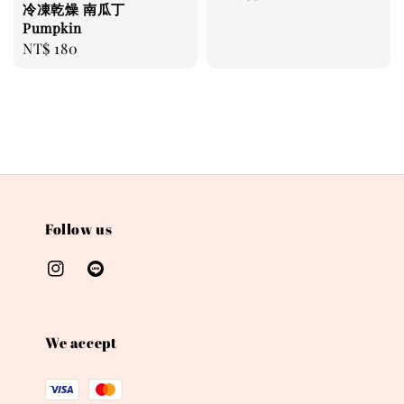
冷凍乾燥 南瓜丁
price
price
Pumpkin
Regular
NT$ 180
price
Follow us
We accept