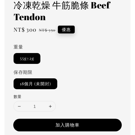
冷凍乾燥 牛筋脆條 Beef
Tendon
Sale
NT$ 300
Regular
優惠
NT$ 350
price
price
重量
55g±2g
保存期限
18個月 (未開封)
數量
加入購物車