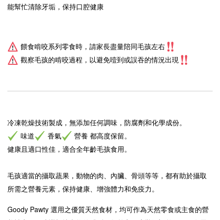
能幫忙清除牙垢，保持口腔健康
餵食啃咬系列零食時，請家長盡量陪同毛孩左右
觀察毛孩的啃咬過程，以避免噎到或誤吞的情況出現
冷凍乾燥技術製成，
無添加任何調味，防腐劑和化學成份。
味道
香氣
營養 都高度保留。
健康且適口性佳，適合全年齡毛孩食用。
毛孩適當的攝取蔬果，動物的肉、內臟、骨頭等等，都有助於攝取
所需之營養元素，保持健康、增強體力和免疫力。
Goody Pawty
選用之優質天然食材，均可作為天然零食或主食的營