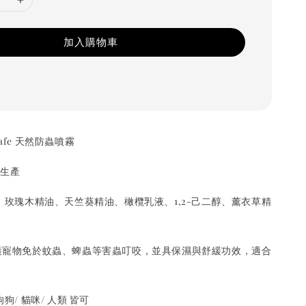
加入購物車
 Safe 天然防蟲噴霧
內生產
玫瑰木精油、天竺葵精油、橄欖乳液、1,2-己二醇、薰衣草精
護寵物免於蚊蟲、蜱蟲等害蟲叮咬，並具保濕與舒緩功效，適合
。
/ 貓咪/ 人類 皆可