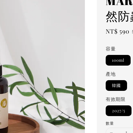
MARA
然防
Sale
NT$ 590
price
容量
100ml
產地
韓國
有效期限
2027/5
數量