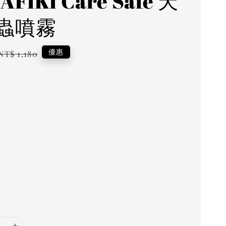
FIKI Care Safe 天
蟲噴霧
Regular
優惠
NT$ 1,180
price