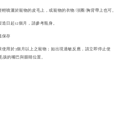
輕輕噴灑於寵物的皮毛上，或寵物的衣物/項圈/胸背帶上也可。
造日起12個月，請參考瓶身。
溫保存
限使用於3個月以上之寵物；如出現過敏反應，請立即停止使
毛孩的嘴巴與眼睛位置。