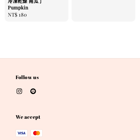
冷凍乾燥 南瓜丁
price
price
Pumpkin
Regular
NT$ 180
price
Follow us
We accept