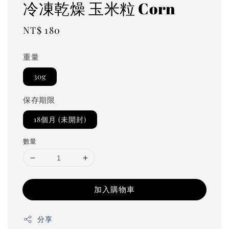
冷凍乾燥 玉米粒 Corn
Regular
NT$ 180
price
重量
30g
保存期限
18個月 (未開封)
數量
加入購物車
分享