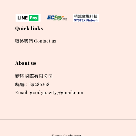
Quick links
聯絡我們 Contact us
About us
嚮曜國際有限公司
統編：89286268
Email: goodypawty@gmail.com
© 2026 Goody Pawty.