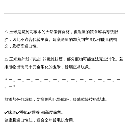
⚠️ 玉米是屬於高碳水的天然優質食材，但過量的餵食容易導致肥
胖，因此不適合代替主食。建議適量的加入到主食以作能量的補
充，及提高適口性。
⚠️ 玉米粒外殼 (表皮) 的纖維較硬，部分寵物可能無法完全消化。若
排泄物出現尚未完全消化的玉米，皆屬正常現象。
ー 。ー 。ー 。ー
＊ー 。ー 。ー 。ー 。ー 。ー 。ー 。ー 。ー 。
。
ー
＊
無添加任何調味，防腐劑和化學成份，
冷凍乾燥技術製成。
✔️味道✔️香氣✔️營養 都高度保留。
健康且適口性佳，適合全年齡毛孩食用。