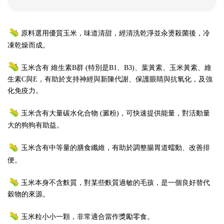
原料選用優質玉米，味道清甜，經清洗乾淨並汆燙殺菌後，冷
凍乾燥而成。
玉米含有 維生素B群 (特別是B1、B3)、葉黃素、玉米黃素、維
生素C與E，有助於支持神經與新陳代謝、保護眼睛與抗氧化，及強
化免疫力。
玉米含有大量碳水化合物 (澱粉)，可快速提供能量，對活動量
大的狗狗有助益。
玉米含有中等量的膳食纖維，有助於調整腸胃道蠕動、改善排
便。
玉米本身不含麩質，對某些麩質過敏的毛孩，是一個良好替代
穀物的來源。
玉米粒小小一顆，非常適合當作獎勵零食。