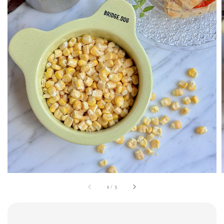
1
/
3