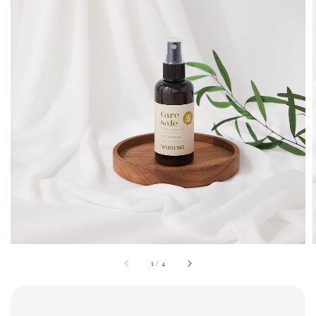
1
/
4