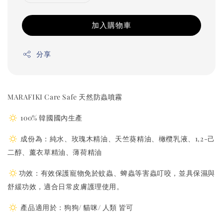
加入購物車
分享
MARAFIKI Care Safe 天然防蟲噴霧
100% 韓國國內生產
成份為：純水、玫瑰木精油、天竺葵精油、橄欖乳液、1,2-己
二醇、薰衣草精油、薄荷精油
功效：有效保護寵物免於蚊蟲、蜱蟲等害蟲叮咬，並具保濕與
舒緩功效，適合日常皮膚護理使用。
產品適用於：狗狗/ 貓咪/ 人類 皆可