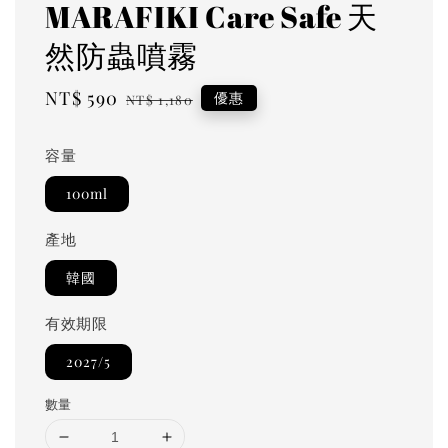
MARAFIKI Care Safe 天
然防蟲噴霧
Sale
NT$ 590
Regular
優惠
NT$ 1,180
price
price
容量
100ml
產地
韓國
有效期限
2027/5
數量