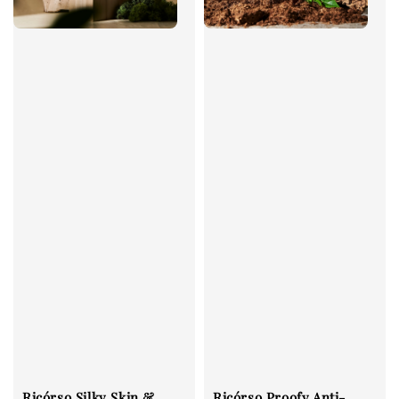
Ricórso Silky Skin &
Ricórso Proofy Anti-