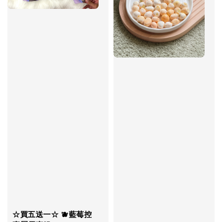
☆買五送一☆ 🫐藍莓控