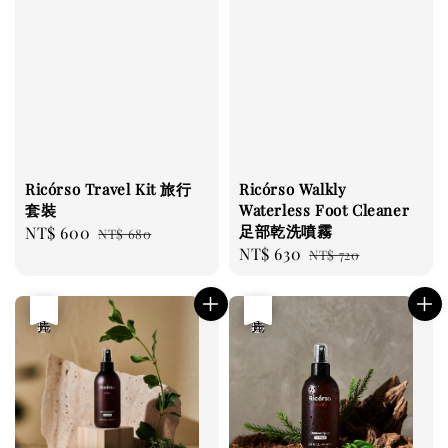
Ricórso Travel Kit 旅行
Ricórso Walkly
套裝
Waterless Foot Cleaner
足部乾洗噴霧
Sale
NT$ 600
Regular
NT$ 680
Sale
NT$ 630
Regular
price
price
NT$ 720
price
price
優惠
售完
優惠
售完