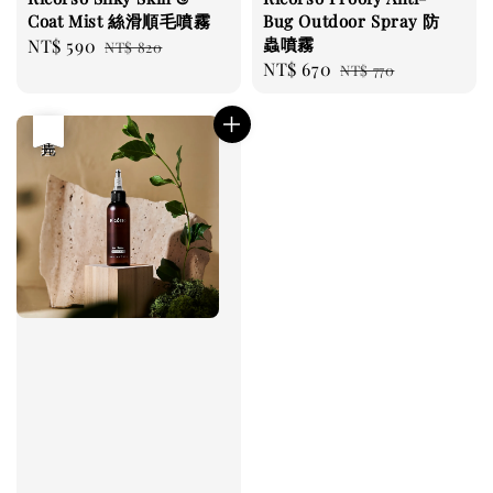
Coat Mist 絲滑順毛噴霧
Bug Outdoor Spray 防
蟲噴霧
Sale
NT$ 590
Regular
NT$ 820
Sale
NT$ 670
Regular
price
price
NT$ 770
price
price
優惠
售完