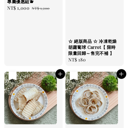
專屬優惠組🫐
Sale
NT$ 1,000
Regular
NT$ 1,200
price
price
☆ 絕版商品 ☆ 冷凍乾燥
胡蘿蔔球 Carrot【 限時
限量回歸～售完不補 】
Regular
NT$ 180
price
售完
售完