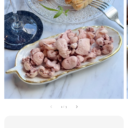
1
/
3