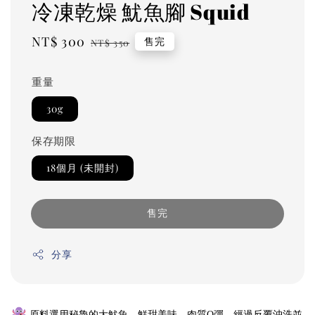
冷凍乾燥 魷魚腳 Squid
Sale
NT$ 300
Regular
售完
NT$ 350
price
price
重量
30g
保存期限
18個月 (未開封)
售完
分享
原料選用秘魯的大魷魚，鮮甜美味，肉質Q彈，經過反覆沖洗並