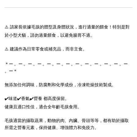
⚠️ 請家長依據毛孩的體型及身體狀況，進行適量的餵食！特別是對
於小型犬貓，請勿過量餵食，以避免腸胃不適。
⚠️ 建議作為日常零食或補充品，而非主食。
ー 。ー 。ー 。ー
＊ー 。ー 。ー 。ー 。ー 。ー 。ー 。ー 。ー 。
。
ー
＊
無添加任何調味，防腐劑和化學成份，
冷凍乾燥技術製成。
✔️味道✔️香氣✔️營養 都高度保留。
健康且適口性佳，適合全年齡毛孩食用。
毛孩適當的攝取蔬果，動物的肉、內臟、骨頭等等，都有助於攝取
所需之營養元素，保持健康、增強體力和免疫力。