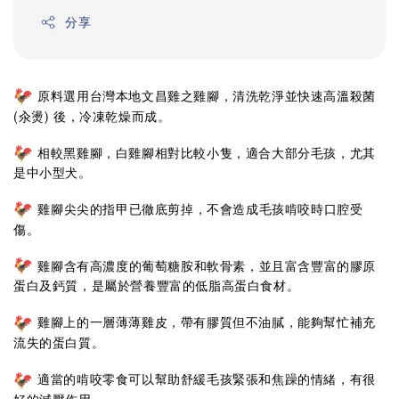
分享
原料選用台灣本地文昌雞之雞腳，清洗乾淨並快速高溫殺菌
(汆燙) 後，冷凍乾燥而成。
相較黑雞腳，白雞腳相對比較小隻，適合大部分毛孩，尤其
是中小型犬。
雞腳尖尖的指甲已徹底剪掉，不會造成毛孩啃咬時口腔受
傷。
雞腳含有高濃度的葡萄糖胺和軟骨素，並且富含豐富的膠原
蛋白及鈣質，是屬於營養豐富的低脂高蛋白食材。
雞腳上的一層薄薄雞皮，帶有膠質但不油膩，能夠幫忙補充
流失的蛋白質。
適當的啃咬零食可以幫助舒緩毛孩緊張和焦躁的情緒，有很