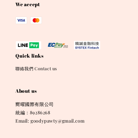
We accept
Quick links
聯絡我們 Contact us
About us
嚮曜國際有限公司
統編：89286268
Email: goodypawty@gmail.com