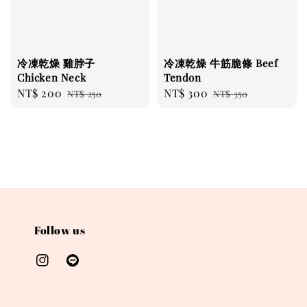
冷凍乾燥 雞脖子
冷凍乾燥 牛筋脆條 Beef
Chicken Neck
Tendon
Sale
NT$ 200
Regular
Sale
NT$ 300
Regular
NT$ 250
NT$ 350
price
price
price
price
Follow us