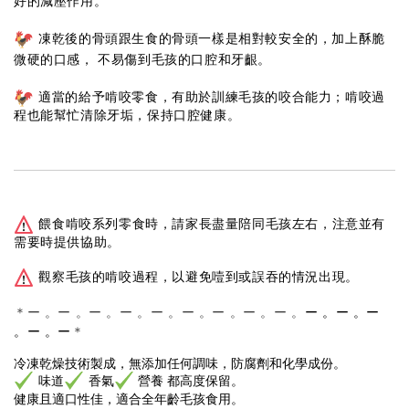
好的減壓作用。
凍乾後的骨頭跟生食的骨頭一樣是相對較安全的，加上酥脆
微硬的口感，
不易傷到毛孩的口腔和牙齦。
適當的給予啃咬零食，有助於訓練毛孩的咬合能力；啃咬過
程也能幫忙清除牙垢，保持口腔健康。
餵食啃咬系列零食時，請家長盡量陪同毛孩左右，注意並有
需要時提供協助。
觀察毛孩的啃咬過程，以避免噎到或誤吞的情況出現。
ー 。ー 。ー
＊ー 。ー 。ー 。ー 。ー 。ー 。ー 。ー 。ー 。
。ー 。
ー
＊
冷凍乾燥技術製成，
無添加任何調味，防腐劑和化學成份。
味道
香氣
營養 都高度保留。
健康且適口性佳，適合全年齡毛孩食用。