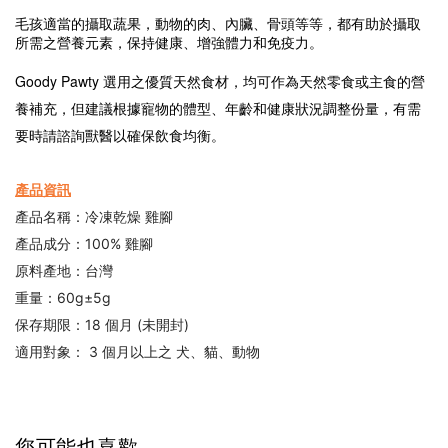
毛孩適當的攝取蔬果，動物的肉、內臟、骨頭等等，都有助於攝取
所需之營養元素，保持健康、增強體力和免疫力。
Goody Pawty
選用之優質天然食材，均可作為天然零食或主食的營
養補充，但建議根據寵物的體型、年齡和健康狀況調整份量，有需
要時請諮詢獸醫以確保飲食均衡。
產品資訊
產品名稱：冷凍乾燥 雞腳
產品成分：100% 雞腳
台灣
原料產地：
重量：60g±5g
保存期限：18 個月 (未開封)
適用對象： 3 個月以上之 犬、貓、動物
您可能也喜歡