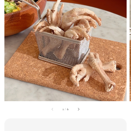
1
/
6